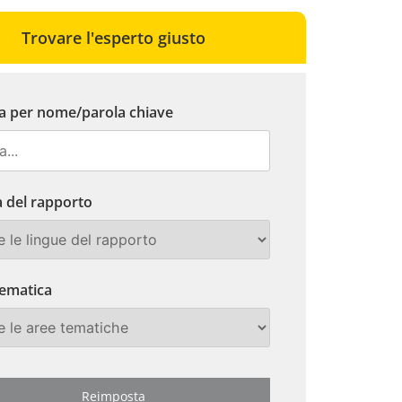
Trovare l'esperto giusto
a per nome/parola chiave
 del rapporto
tematica
Reimposta