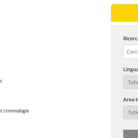
Ricerc
Lingua
:
Area 
et criminologie