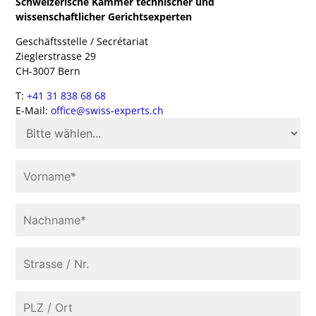
Schweizerische Kammer technischer und
wissenschaftlicher Gerichtsexperten
Geschäftsstelle / Secrétariat
Zieglerstrasse 29
CH-3007 Bern
T:
+41 31 838 68 68
E-Mail:
office@swiss-experts.ch
A
N
R
V
E
O
D
R
E
N
N
A
A
C
M
S
H
E
T
N
(
R
A
E
P
A
R
M